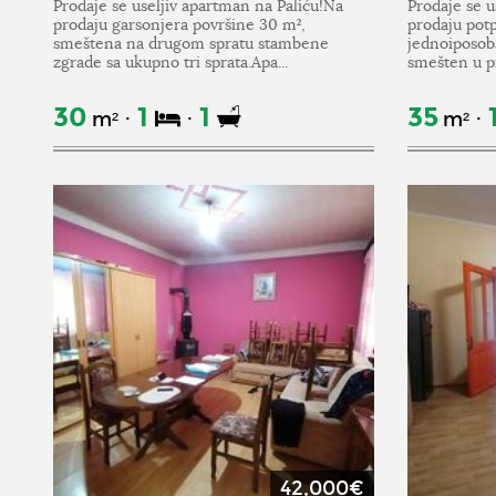
Prodaje se useljiv apartman na Paliću!Na
Prodaje se u
prodaju garsonjera površine 30 m²,
prodaju pot
smeštena na drugom spratu stambene
jednoiposob
zgrade sa ukupno tri sprata.Apa...
smešten u pr
30
1
1
35
m²
m²
42,000€