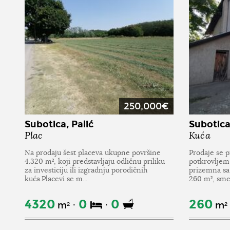
250,000€
Subotica, Palić
Subotica,
Plac
Kuća
Na prodaju šest placeva ukupne površine
Prodaje se 
4.320 m², koji predstavljaju odličnu priliku
potkrovljem
za investiciju ili izgradnju porodičnih
prizemna sa
kuća.Placevi se m...
260 m², smeš
4320
0
0
260
m²
m²