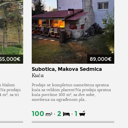
55,000€
89,000€
Subotica, Makova Sedmica
Kuća
 u Malom
Prodaje se kompletno nameštena spratna
!Na prodaju
kuća sa velikim placem!Na prodaju spratna
 m², sa tri
kuća površine 100 m², sa dve sobe,
smeštena na ograđenom pla...
100
2
1
m²