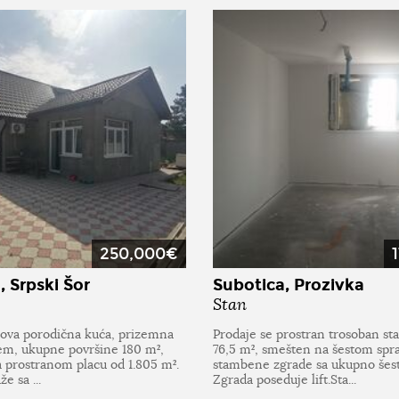
250,000€
, Srpski Šor
Subotica, Prozivka
Stan
nova porodična kuća, prizemna
Prodaje se prostran trosoban st
jem, ukupne površine 180 m²,
76,5 m², smešten na šestom spr
 prostranom placu od 1.805 m².
stambene zgrade sa ukupno šest
e sa ...
Zgrada poseduje lift.Sta...