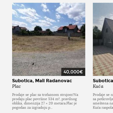
40,000€
Subotica, Mali Radanovac
Subotica
Plac
Kuća
Prodaje se plac sa trofaznom strujom!Na
Prodaje se 
prodaju plac površine 534 m², pravilnog
sa potkrovl
oblika, dimenzija 27 × 20 metara.Plac je
smeštena na
pogodan za izgradnju p...
Kuća raspolaž