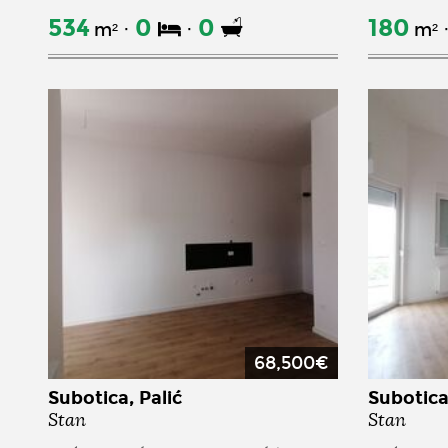
534
0
0
180
m²
m²
68,500€
Subotica, Palić
Subotica,
Stan
Stan