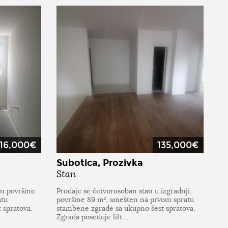
116,000€
135,000€
Subotica, Prozivka
Stan
an površine
Prodaje se četvorosoban stan u izgradnji,
atu
površine 89 m², smešten na prvom spratu
 spratova.
stambene zgrade sa ukupno šest spratova.
Zgrada poseduje lift....