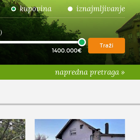
kupovina
iznajmljivanje
)
Traži
1400.000€
napredna pretraga »