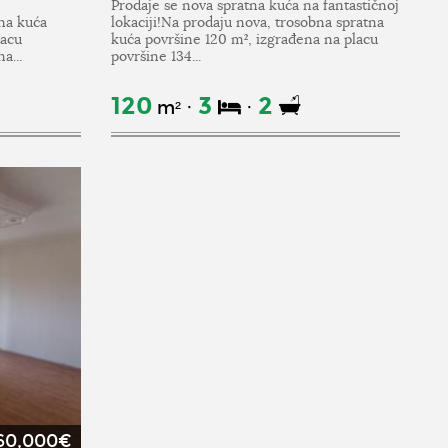
Prodaje se nova spratna kuća na fantastičnoj
na kuća
lokaciji!Na prodaju nova, trosobna spratna
lacu
kuća površine 120 m², izgrađena na placu
a...
površine 134...
120
3
2
m²
60,000€