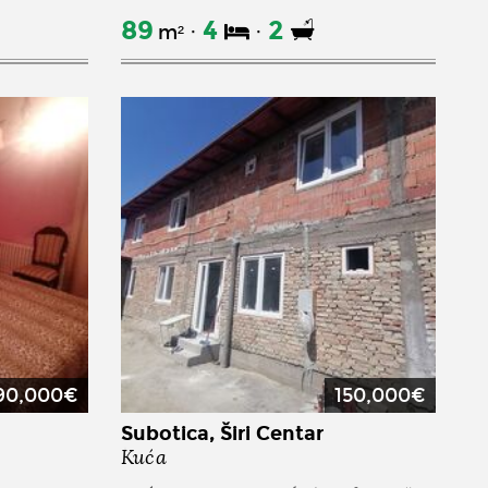
89
4
2
m²
90,000€
150,000€
Subotica, Širi Centar
Kuća