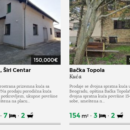
150,000€
 Širi Centar
Bačka Topola
Kuća
prostrana prizemna kuća sa
Prodaje se dvojna spratna kuća
!Na prodaju porodična kuća
Beogradu, opština Bačka Topola
 potkrovljem, ukupne površine
dvojna spratna kuća površine 154
tena na placu...
sobe, smeštena n...
7
2
154
3
2
m²