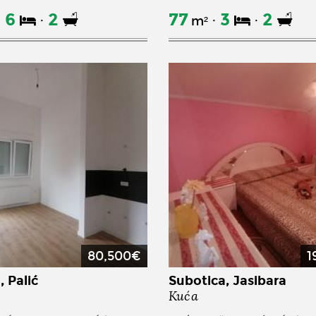
6
2
77
3
2
m²
80,500€
1
 Palić
Subotica, Jasibara
Kuća