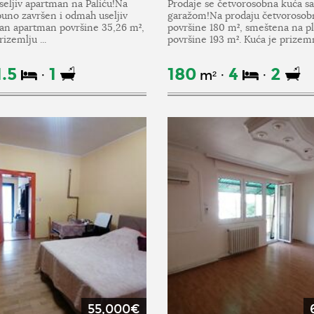
seljiv apartman na Paliću!Na
Prodaje se četvorosobna kuća sa
puno završen i odmah useljiv
garažom!Na prodaju četvorosob
an apartman površine 35,26 m²,
površine 180 m², smeštena na p
izemlju ...
površine 193 m². Kuća je prizemn
1.5
1
180
4
2
m²
55,000€