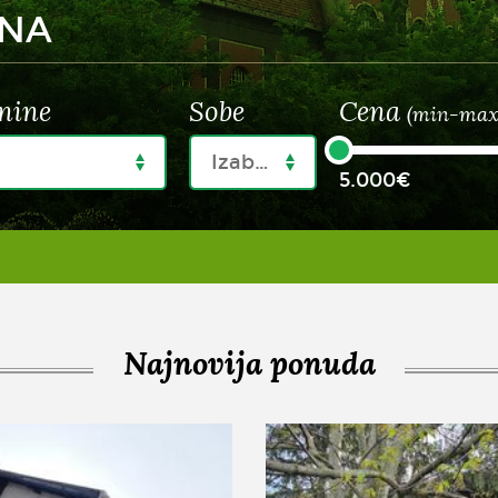
INA
nine
Sobe
Cena
(min-max
Izaberi
5.000€
Najnovija ponuda