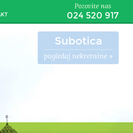
Pozovite nas
024 520 917
AKT
Subotica
pogledaj nekretnine »