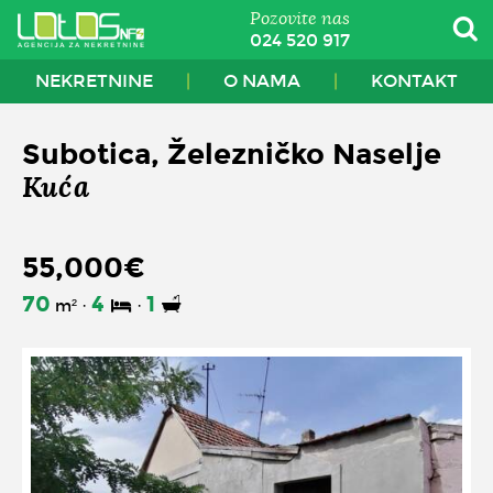
Pozovite nas
024 520 917
NEKRETNINE
O NAMA
KONTAKT
Subotica, Železničko Naselje
Kuća
55,000€
70
4
1
m²