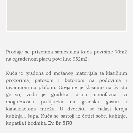
Prodaje se prizemna samostalna kuća površine 70m2
na ograđenom placu površine 952m2.
Kuća je građena od mešanog materijala sa klasičnim
prozorima, patosom i betonom na podovima i
tavanicom na plafonu. Grejanje je klasično na čvrsto
gorivo, voda je gradska, struja monofazna, sa
mogućnošću priključka na gradsku gasnu i
kanalizacionu mrežu. U dvorištu se nalazi letnja
kuhinja i šupa. Kuća se sastoji iz četiri sobe, kuhinje,
kupatila i hodnika.
Ev. Br. 5170