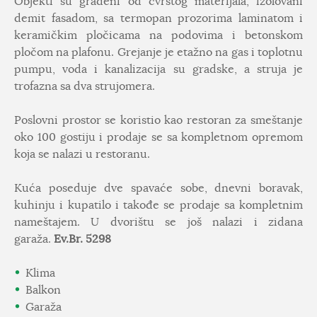
Objekti su građeni od čvrstog materijala, izolovani
demit fasadom, sa termopan prozorima laminatom i
keramičkim pločicama na podovima i betonskom
pločom na plafonu. Grejanje je etažno na gas i toplotnu
pumpu, voda i kanalizacija su gradske, a struja je
trofazna sa dva strujomera.
Poslovni prostor se koristio kao restoran za smeštanje
oko 100 gostiju i prodaje se sa kompletnom opremom
koja se nalazi u restoranu.
Kuća poseduje dve spavaće sobe, dnevni boravak,
kuhinju i kupatilo i takođe se prodaje sa kompletnim
nameštajem. U dvorištu se još nalazi i zidana
garaža.
Ev.Br. 5298
Klima
Balkon
Garaža