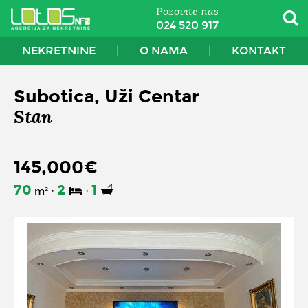
Pozovite nas
024 520 917
NEKRETNINE
O NAMA
KONTAKT
Subotica, Uži Centar
Stan
145,000€
70
2
1
m²