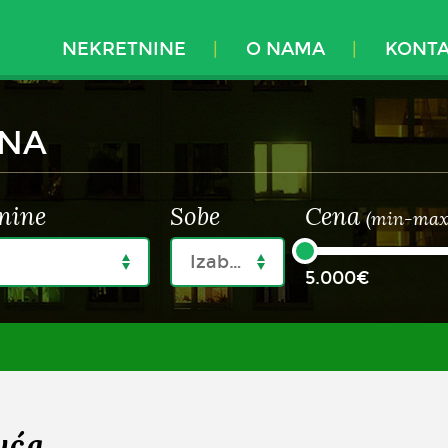
NEKRETNINE
O NAMA
KONT
INA
nine
Sobe
Cena
(min-max
Izaberi
5.000€
uća