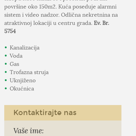
površine oko 150m2. Kuća poseduje alarmni
sistem i video nadzor. Odlična nekretnina na
atraktivnoj lokaciji u centru grada.
Ev. Br.
5754
Kanalizacija
Voda
Gas
Trofazna struja
Uknjiženo
Okućnica
Kontaktirajte nas
Vaše ime: