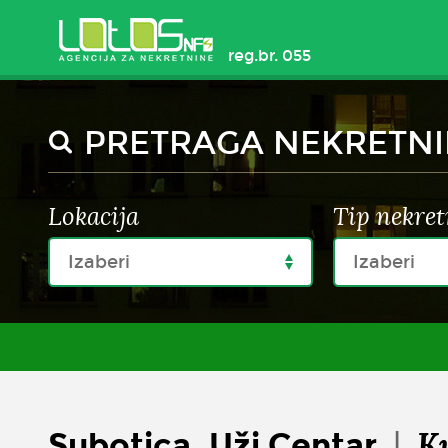
reg.br. 055
PRETRAGA NEKRETN
Lokacija
Tip nekret
Izaberi
Izaberi
K
Subotica, Uži Centar