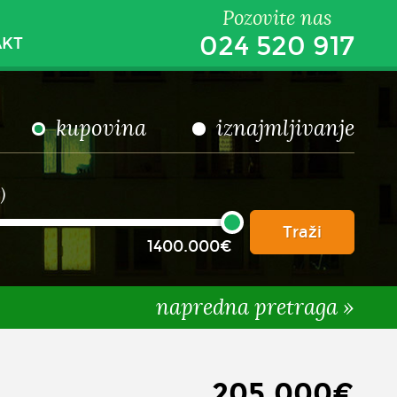
Pozovite nas
024 520 917
AKT
kupovina
iznajmljivanje
)
Traži
1400.000€
napredna pretraga »
205,000€