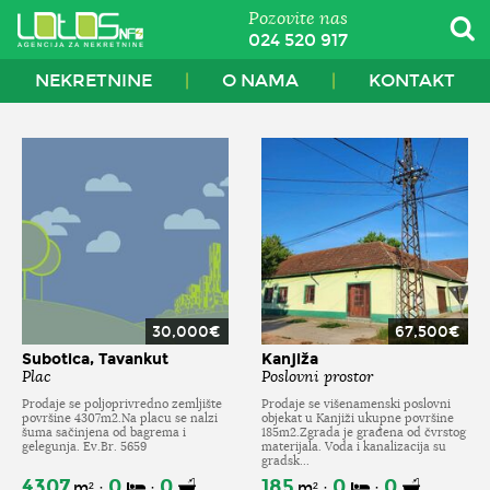
Pozovite nas
024 520 917
NEKRETNINE
O NAMA
KONTAKT
30,000€
67,500€
Subotica, Tavankut
Kanjiža
Plac
Poslovni prostor
Prodaje se poljoprivredno zemljište
Prodaje se višenamenski poslovni
površine 4307m2.Na placu se nalzi
objekat u Kanjiži ukupne površine
šuma sačinjena od bagrema i
185m2.Zgrada je građena od čvrstog
gelegunja. Ev.Br. 5659
materijala. Voda i kanalizacija su
gradsk...
4307
0
0
185
0
0
m²
m²