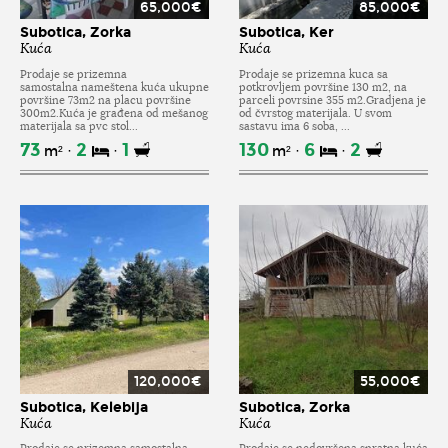
65,000€
85,000€
Subotica, Zorka
Subotica, Ker
Kuća
Kuća
Prodaje se prizemna
Prodaje se prizemna kuca sa
samostalna nameštena kuća ukupne
potkrovljem površine 130 m2, na
površine 73m2 na placu površine
parceli povrsine 355 m2.Gradjena je
300m2.Kuća je građena od mešanog
od čvrstog materijala. U svom
materijala sa pvc stol...
sastavu ima 6 soba, ...
73
2
1
130
6
2
m²
m²
120,000€
55,000€
Subotica, Kelebija
Subotica, Zorka
Kuća
Kuća