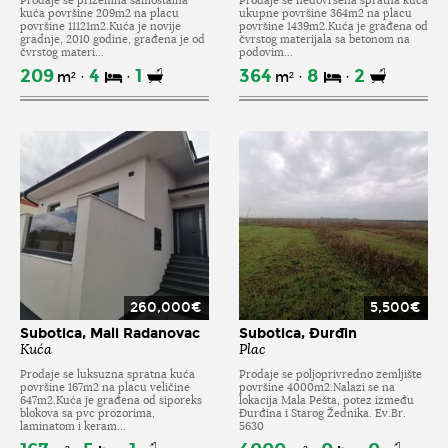
Prodaje se prizemna samostalna
Prodaje se nedovršena spratna kuća
kuća površine 209m2 na placu
ukupne površine 364m2 na placu
površine 11121m2.Kuća je novije
površine 1439m2.Kuća je građena od
gradnje, 2010 godine, građena je od
čvrstog materijala sa betonom na
čvrstog materi...
podovim...
209
4
1
364
8
2
m²
m²
260,000€
5,500€
Subotica, Mali Radanovac
Subotica, Đurđin
Kuća
Plac
Prodaje se luksuzna spratna kuća
Prodaje se poljoprivredno zemljište
površine 167m2 na placu veličine
površine 4000m2.Nalazi se na
647m2.Kuća je građena od siporeks
lokacija Mala Pešta, potez između
blokova sa pvc prozorima,
Đurđina i Starog Žednika. Ev.Br.
laminatom i keram...
5630