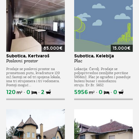
85,000€
15,000€
Subotica, Kertvaroš
Subotica, Kelebija
Poslovni prostor
Plac
Prodaje se poslovni prostor na
Lokacija: Čavolj. Prodaje se
prometnom putu, kvadrature 120
poljoprivredno zemljište površine
m2.Sastoji se od tri spojena lokala,
5956m2. Plac je ograđen i poseduje
ima tri strujomera i tri vodomera.
bušeni bunar i monofaznu
Postoji moguć...
struju. Ev.Br. 5652
120
0
2
5956
0
0
m²
m²