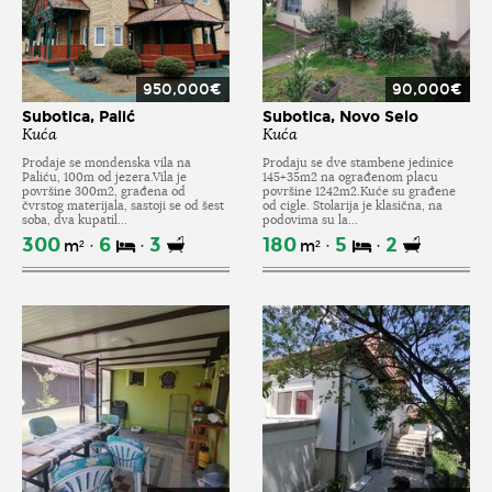
950,000€
90,000€
Subotica, Palić
Subotica, Novo Selo
Kuća
Kuća
Prodaje se mondenska vila na
Prodaju se dve stambene jedinice
Paliću, 100m od jezera.Vila je
145+35m2 na ograđenom placu
površine 300m2, građena od
površine 1242m2.Kuće su građene
čvrstog materijala, sastoji se od šest
od cigle. Stolarija je klasična, na
soba, dva kupatil...
podovima su la...
300
6
3
180
5
2
m²
m²