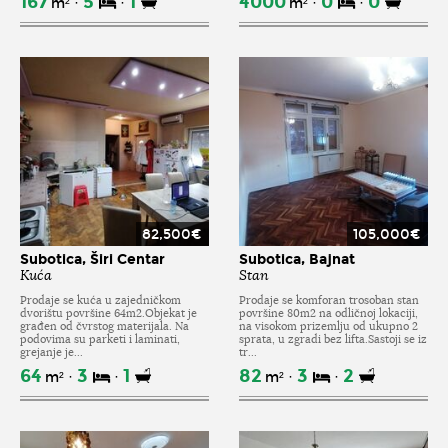
167
5
1
4000
0
0
m²
m²
82,500€
105,000€
Subotica, Širi Centar
Subotica, Bajnat
Kuća
Stan
Prodaje se kuća u zajedničkom
Prodaje se komforan trosoban stan
dvorištu površine 64m2.Objekat je
površine 80m2 na odličnoj lokaciji,
građen od čvrstog materijala. Na
na visokom prizemlju od ukupno 2
podovima su parketi i laminati,
sprata, u zgradi bez lifta.Sastoji se iz
grejanje je...
tr...
64
3
1
82
3
2
m²
m²