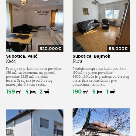
520,000€
68,000€
Subotica, Palić
Subotica, Bajmok
Kuća
Kuća
Prodaje se prizemna kuca površine
Prodajemo spratnu kuću površine
159 m2, sa bazenom, na parceli
190m2 na placu povrišine
povrsine 3225 m2, na obali
6600m2.Kuća je građena od čvrstog
jezara.Gradjena je od čvrstog
materijala sa klasičnim i pvc
materijala. U svom sasta...
prozorima , lamina...
159
4
2
190
5
1
m²
m²