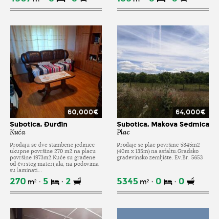
60,000€
64,000€
Subotica, Đurđin
Subotica, Makova Sedmica
Kuća
Plac
Prodaju se dve stambene jedinice
Prodaje se plac površine 5345m2
ukupne površine 270 m2 na placu
(40m x 135m) na asfaltu.Gradsko
površine 1973m2.Kuće su građene
građevinsko zemljište. Ev.Br. 5653
od čvrstog materijala, na podovima
su laminati...
270
5
2
5345
0
0
m²
m²