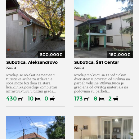
500,000€
180,000€
Subotica, Aleksandrovo
Subotica, Širi Centar
Kuća
Kuća
Prodaje se objekat namenjen u
Prodajemo kucu sa za jednickim
turisticke svrhe za izdavanje
dvoristem u povrsini od 189kvm na
soba,moze biti dom za stara
parceli velicine 791kvm.Kuca je
lica,klinika,poseduje kompletnu
gradjena od cvrstog materijala na
infrastrukturu,u blizini grads...
podovima su parketi...
430
10
0
173
8
2
m²
m²