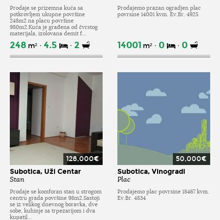
Prodaje se prizemna kuća sa
Prodajemo prazan ogradjen plac
potkrovljem ukupne površine
povrsine 14001 kvm. Ev.Br. 4925
248m2 na placu površine
980m2.Kuća je građena od čvrstog
materijala, izolovana demit f...
248
4.5
2
14001
0
0
m²
m²
128,000€
50,000€
Subotica, Uži Centar
Subotica, Vinogradi
Stan
Plac
Prodaje se komforan stan u strogom
Prodajemo plac povrsine 18467 kvm.
centru grada površine 98m2.Sastoji
Ev.Br. 4834
se iz velikog dnevnog boravka, dve
sobe, kuhinje sa trpezarijom i dva
kupatil...