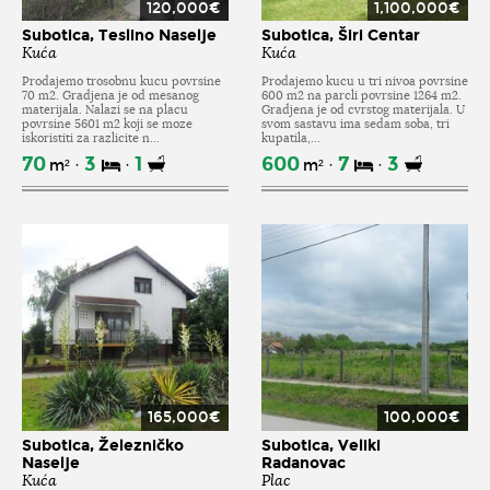
120,000€
1,100,000€
Subotica, Teslino Naselje
Subotica, Širi Centar
Kuća
Kuća
Prodajemo trosobnu kucu povrsine
Prodajemo kucu u tri nivoa povrsine
70 m2. Gradjena je od mesanog
600 m2 na parcli povrsine 1264 m2.
materijala. Nalazi se na placu
Gradjena je od cvrstog materijala. U
povrsine 5601 m2 koji se moze
svom sastavu ima sedam soba, tri
iskoristiti za razlicite n...
kupatila,...
70
3
1
600
7
3
m²
m²
165,000€
100,000€
Subotica, Železničko
Subotica, Veliki
Naselje
Radanovac
Kuća
Plac