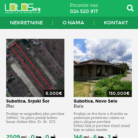
Pozovite nas
024 520 917
NEKRETNINE
O NAMA
KONTAKT
6,000€
150,000€
Subotica, Srpski Šor
Subotica, Novo Selo
Plac
Kuća
Prodaje se neograđeni plac površine
Prodaju se dve kuće u dvorištu sa
2493m2. Na placu postoji bušeni
poslovnim prostorom i salom na
bunar dubine 60m. Ev. Br. 5172
placu ukupne površine
828m2.Sala je površine 121m2 iznad
koje se nalazi stambe...
2509
0
0
146
6
2
m²
m²