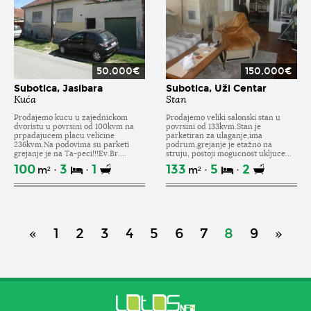
50,000€
150,000€
Subotica, Jasibara
Subotica, Uži Centar
Kuća
Stan
Prodajemo kucu u zajednickom
Prodajemo veliki salonski stan u
dvoristu u povrsini od 100kvm na
povrsini od 133kvm.Stan je
prpadajucem placu velicine
parketiran za ulaganje,ima
236kvm.Na podovima su parketi
podrum,grejanje je etažno na
grejanje je na Ta-peci!!!Ev.Br....
struju, postoji mogucnost ukljuce...
100
3
1
133
5
2
m²
m²
«
1
2
3
4
5
6
7
8
9
»