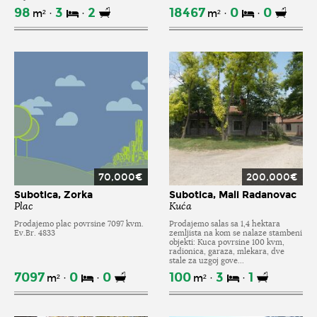
98
3
2
18467
0
0
m²
m²
70,000€
200,000€
Subotica, Zorka
Subotica, Mali Radanovac
Plac
Kuća
Prodajemo plac povrsine 7097 kvm.
Prodajemo salas sa 1,4 hektara
Ev.Br. 4833
zemljista na kom se nalaze stambeni
objekti: Kuca povrsine 100 kvm,
radionica, garaza, mlekara, dve
stale za uzgoj gove...
7097
0
0
100
3
1
m²
m²