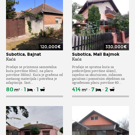
120,000€
330,000€
Subotica, Bajnat
Subotica, Mali Bajmok
Kuća
Kuća
Prodaje se prizemna samostalna
Prodaje se spratna kuća sa
kuća površine 80m2, na placu
potkrovljem površine 414m2,
površine 380m2. Kuća je građena od
zajedno sa okućnicom, zidanom
mešanog materijala i potrebna je
garažom i pomoćnim objektom na
adaptacija. Sast...
ograđenom placu površine 60...
80
1
1
414
7
2
m²
m²