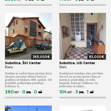
365,000€
83,000€
Subotica, Širi Centar
Subotica, Uži Centar
Kuća
Stan
Prodaje se nedovršena spratna kuća
Prodajemo trosoban stan površine
ukupne površine 380m2.Kuća je
104 m2 na prvom spratu.Stan se
građena od blokova 1993. godine. Od
sastoji iz predsoblja, tri sobe,
gradskih priključaka poseduju
kupatila, kuhinje i balkona. Na
trofaznu st...
podovima se nalazi...
380
0
0
104
3
1
m²
m²