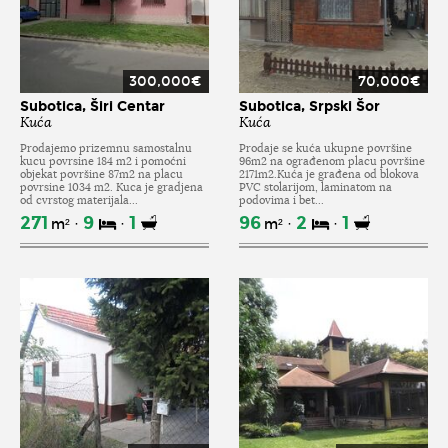
300,000€
70,000€
Subotica, Širi Centar
Subotica, Srpski Šor
Kuća
Kuća
Prodajemo prizemnu samostalnu
Prodaje se kuća ukupne površine
kucu povrsine 184 m2 i pomoćni
96m2 na ograđenom placu površine
objekat površine 87m2 na placu
2171m2.Kuća je građena od blokova
povrsine 1034 m2. Kuca je gradjena
PVC stolarijom, laminatom na
od cvrstog materijala...
podovima i bet...
271
9
1
96
2
1
m²
m²